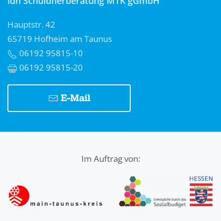
idh Schuldnerberatung MTK gGmbH
Hauptstr. 42
65719 Hofheim am Taunus
06192 95815-10
06192 95815-20
E-Mail
Im Auftrag von: