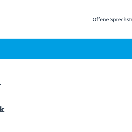
Offene Sprechs
g
ck